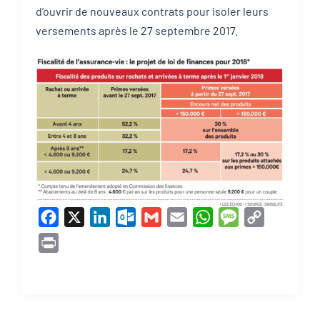
d’ouvrir de nouveaux contrats pour isoler leurs
versements après le 27 septembre 2017.
Facebook
X
LinkedIn
Outlook.com
Gmail
Email
WhatsApp
Message
Copy
Link
Print