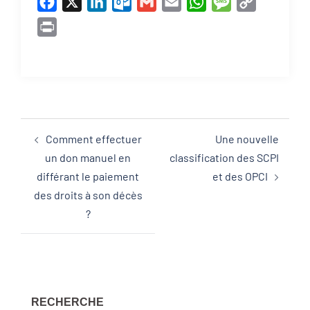
Facebook
X
LinkedIn
Outlook.com
Gmail
Email
WhatsApp
Message
Copy
Link
Print
Comment effectuer
Une nouvelle
un don manuel en
classification des SCPI
différant le paiement
et des OPCI
des droits à son décès
?
RECHERCHE