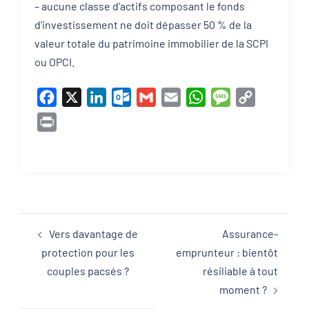
– aucune classe d’actifs composant le fonds
d’investissement ne doit dépasser 50 % de la
valeur totale du patrimoine immobilier de la SCPI
ou OPCI.
Facebook
X
LinkedIn
Outlook.com
Gmail
Email
WhatsApp
Message
Copy
Link
Print
Vers davantage de
Assurance-
protection pour les
emprunteur : bientôt
couples pacsés ?
résiliable à tout
moment ?