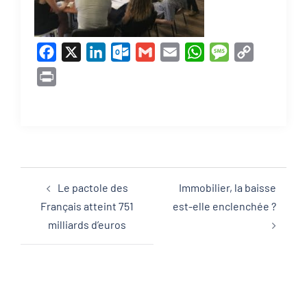
Facebook
X
LinkedIn
Outlook.com
Gmail
Email
WhatsApp
Message
Copy
Link
Print
Le pactole des
Immobilier, la baisse
Français atteint 751
est-elle enclenchée ?
milliards d’euros