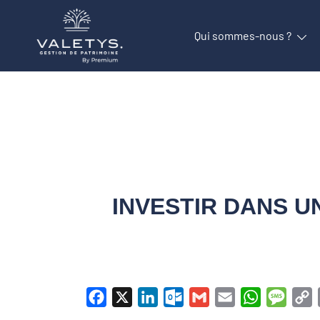
Qui sommes-nous ?
INVESTIR DANS U
Facebook
X
LinkedIn
Outlook.com
Gmail
Email
WhatsApp
Messa
C
L