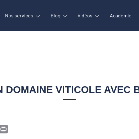
Nos services
Blog
Vidéos
Académie
N DOMAINE VITICOLE AVEC
ge
opy
Print
ink