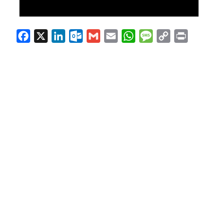
Facebook
X
LinkedIn
Outlook.com
Gmail
Email
WhatsApp
Message
Copy
Print
Link