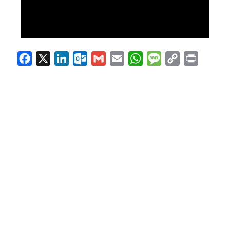
Facebook
X
LinkedIn
Outlook.com
Gmail
Email
WhatsApp
Message
Copy
Print
Link